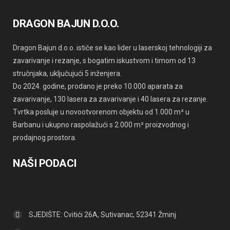
DRAGON BAJUN D.O.O.
Dragon Bajun d.o.o. ističe se kao lider u laserskoj tehnologiji za
zavarivanje i rezanje, s bogatim iskustvom i timom od 13
stručnjaka, uključujući 5 inženjera.
Do 2024. godine, prodano je preko 10.000 aparata za
zavarivanje, 130 lasera za zavarivanje i 40 lasera za rezanje.
Tvrtka posluje u novootvorenom objektu od 1.000 m² u
Barbanu i ukupno raspolažući s 2.000 m² proizvodnog i
prodajnog prostora.
NAŠI PODACI
SJEDIŠTE: Cvitići 26A, Sutivanac, 52341 Žminj