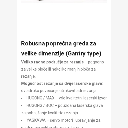
Robusna poprečna greda za
velike dimenzije (Gantry type)
Veliko radno područje za rezanje
– pogodno
za velike ploče ili nekoliko manjih ploča za
rezanje.
Mogućnost rezanje sa dvije laserske glave
:
dvostruko povećanje učinkovitosti rezanja.
HUGONG / MAX – vrlo kvalitetni laserski izvor
HUGONG / BOCI
–
pouzdana laserska glava
za poboljšanje kvalitete rezanja
YASKAWA – servo motori i upravljanje za
postizanje velikih ubrzanja i brzina