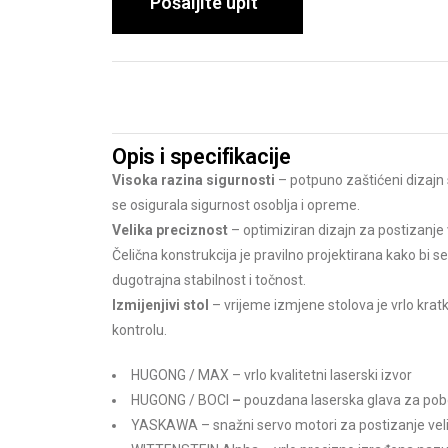
Pošaljite upit
Opis i specifikacije
Visoka razina sigurnosti
– potpuno zaštićeni dizajn
se osigurala sigurnost osoblja i opreme.
Velika preciznost
– optimiziran dizajn za postizanje
Čelična konstrukcija je pravilno projektirana kako bi s
dugotrajna stabilnost i točnost.
Izmijenjivi stol
– vrijeme izmjene stolova je vrlo kra
kontrolu.
HUGONG / MAX – vrlo kvalitetni laserski izvor
HUGONG / BOCI
–
pouzdana laserska glava za pobo
YASKAWA – snažni servo motori za postizanje velik