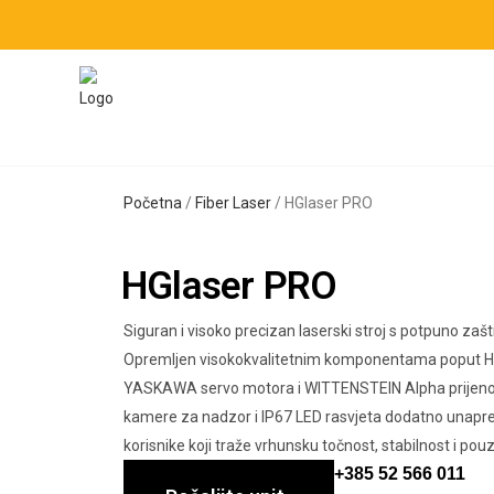
Početna
/
Fiber Laser
/ HGlaser PRO
HGlaser PRO
Siguran i visoko precizan laserski stroj s potpuno z
Opremljen visokokvalitetnim komponentama poput HU
YASKAWA servo motora i WITTENSTEIN Alpha prijenosn
kamere za nadzor i IP67 LED rasvjeta dodatno unapređ
korisnike koji traže vrhunsku točnost, stabilnost i pou
+385 52 566 011