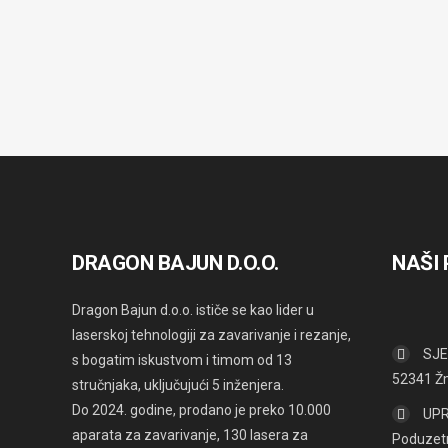
DRAGON BAJUN D.O.O.
NAŠI
Dragon Bajun d.o.o. ističe se kao lider u
laserskoj tehnologiji za zavarivanje i rezanje,
SJED
s bogatim iskustvom i timom od 13
52341 Ž
stručnjaka, uključujući 5 inženjera.
Do 2024. godine, prodano je preko 10.000
UPR
aparata za zavarivanje, 130 lasera za
Poduzet