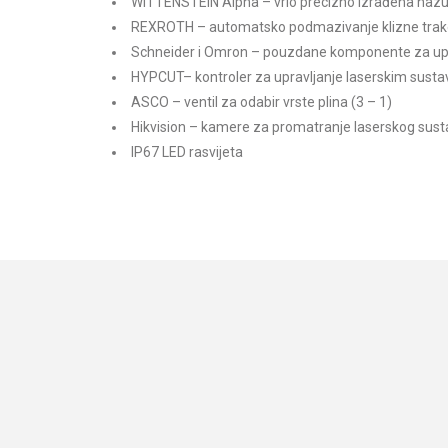
WITTENSTEIN Alpha – vrlo precizno izrađena nazub
REXROTH – automatsko podmazivanje klizne trake
Schneider i Omron – pouzdane komponente za uprav
HYPCUT– kontroler za upravljanje laserskim sust
ASCO – ventil za odabir vrste plina (3 – 1)
Hikvision – kamere za promatranje laserskog sus
IP67 LED rasvijeta