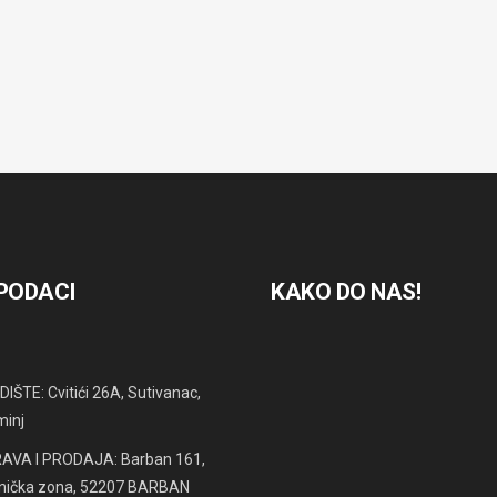
 PODACI
KAKO DO NAS!
IŠTE: Cvitići 26A, Sutivanac,
minj
AVA I PRODAJA: Barban 161,
nička zona, 52207 BARBAN