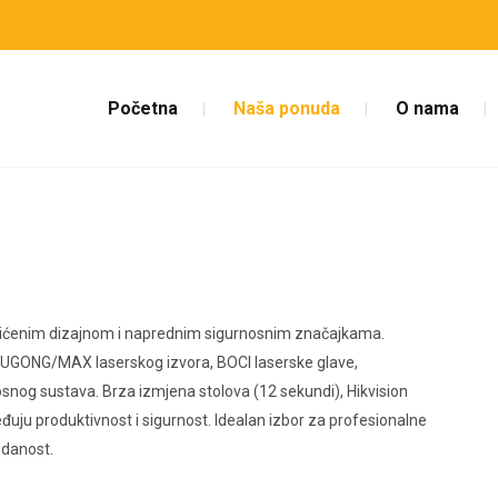
Početna
Naša ponuda
O nama
aštićenim dizajnom i naprednim sigurnosnim značajkama.
GONG/MAX laserskog izvora, BOCI laserske glave,
og sustava. Brza izmjena stolova (12 sekundi), Hikvision
uju produktivnost i sigurnost. Idealan izbor za profesionalne
zdanost.