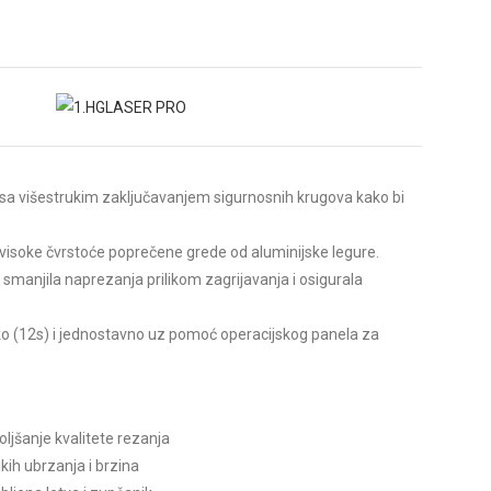
 sa višestrukim zaključavanjem sigurnosnih krugova kako bi
 visoke čvrstoće poprečene grede od aluminijske legure.
e smanjila naprezanja prilikom zagrijavanja i osigurala
tko (12s) i jednostavno uz pomoć operacijskog panela za
ljšanje kvalitete rezanja
ih ubrzanja i brzina