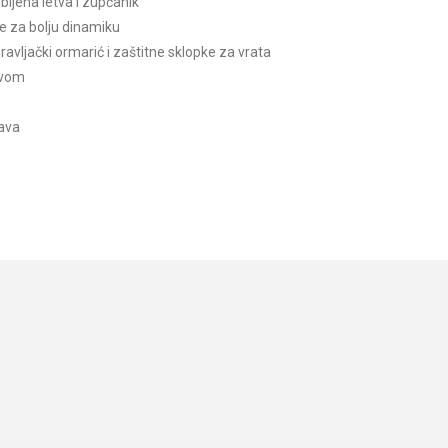
ljena letva i zupčanik
 za bolju dinamiku
ljački ormarić i zaštitne sklopke za vrata
avom
tava