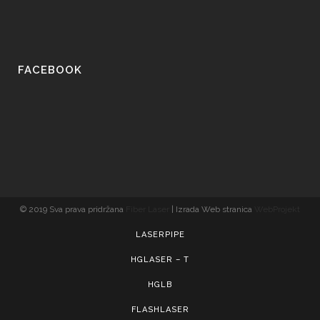
FACEBOOK
© 2019 Sva prava pridržana
Fiber Laser
| Izrada Web stranica
WebProjekt
LASERPIPE
HGLASER – T
HGLB
FLASHLASER