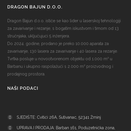
DRAGON BAJUN D.O.O.
Dragon Bajun d.o.o. ističe se kao lider u laserskoj tehnologiji
za zavarivanje i rezanje, s bogatim iskustvom i timom od 13
stručnjaka, uključujući 5 inženjera.
Do 2024. godine, prodano je preko 10.000 aparata za
zavarivanje, 130 lasera za zavarivanje i 40 lasera za rezanje.
Tvrtka posluje u novootvorenom objektu od 1.000 m² u
Barbanu i ukupno raspolažući s 2.000 m² proizvodnog i
prodajnog prostora.
NAŠI PODACI
SJEDIŠTE: Cvitići 26A, Sutivanac, 52341 Žminj
UPRAVA I PRODAJA: Barban 161, Poduzetnička zona,