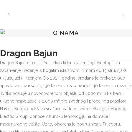
O NAMA
Dragon Bajun
Dragon Bajun d.o.o. ističe se kao lider u laserskoj tehnologiji za
zavarivanje i rezanje, s bogatim iskustvom i timom od 13 stručnjaka,
uključujući 5 inženjera. Do 2024. godine, prodano je preko 10.000
aparata za zavarivanje, 130 lasera za zavarivanje i 40 lasera za rezanje.
Tvrtka posluje u novootvorenom objektu od 1.000 m² u Barbanu i
ukupno raspolažući s 2.000 m² proizvodnog i prodajnog prostora.
Naša rješenja, podržana snažnim partnerstvom s Shanghai Hugong
Electric Group, donose vrhunsku tehnologiju na domaće i
međunarodno tržište. Uz to, otvorena je podružnica u Prijedoru,
Bosna i Hercegovina, osiguravajući lokalnu tehničku podršku i bolju