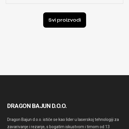
Svi proizvodi
DRAGON BAJUN D.O.O.
Dragon Bajun d.o.o. ističe se kao lider u laserskoj tehnologiji za
zavarivanje i rezanje, s bogatim iskustvom i timom od 13