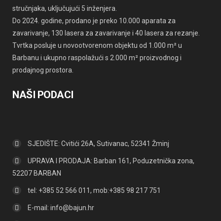
stručnjaka, uključujući 5 inženjera.
Do 2024. godine, prodano je preko 10.000 aparata za
zavarivanje, 130 lasera za zavarivanje i 40 lasera za rezanje.
Tvrtka posluje u novootvorenom objektu od 1.000 m² u
Barbanu i ukupno raspolažući s 2.000 m² proizvodnog i
prodajnog prostora.
NAŠI PODACI
SJEDIŠTE: Cvitići 26A, Sutivanac, 52341 Žminj
UPRAVA I PRODAJA: Barban 161, Poduzetnička zona,
52207 BARBAN
tel: +385 52 566 011, mob:+385 98 217 751
E-mail:
info@bajun.hr